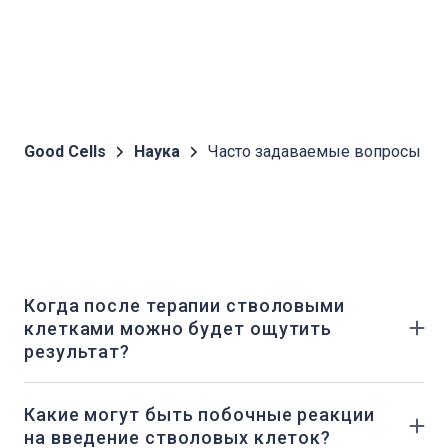
Good Cells
Наука
Часто задаваемые вопросы
Когда после терапии стволовыми
клетками можно будет ощутить
результат?
Стратегия лечения для каждого пациента
индивидуальна и зависит от характера
Какие могут быть побочные реакции
заболевания, возраста и сопутствующих
на введение стволовых клеток?
заболеваний. Точно спрогнозировать