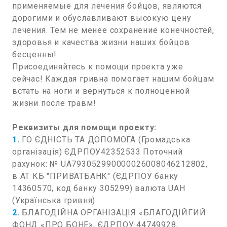
применяемые для лечения бойцов, являются
дорогими и обуславливают высокую цену
лечения. Тем не менее сохранение конечностей,
здоровья и качества жизни наших бойцов
бесценны!
Присоединяйтесь к помощи проекта уже
сейчас! Каждая гривна помогает нашим бойцам
встать на ноги и вернуться к полноценной
жизни после травм!
Реквизиты для помощи проекту:
1.
ГО ЄДНІСТЬ ТА ДОПОМОГА (Громадська
організація) ЄДРПОУ42352533 Поточний
рахунок: № UA793052990000026008046212802,
в АТ КБ "ПРИВАТБАНК" (ЄДРПОУ банку
14360570, код банку 305299) валюта UAH
(Українська гривня)
2.
БЛАГОДІЙНА ОРГАНІЗАЦІЯ «БЛАГОДІЙГИЙ
ФОНД «ПРО БОНЕ», ЄДРПОУ 44749928,