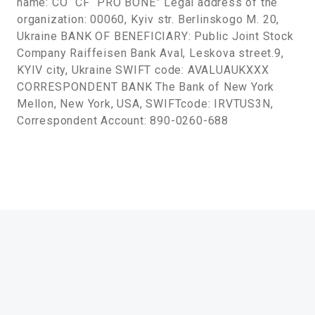
name: CO “CF “PRO BONE” Legal address of the
organization: 00060, Kyiv str. Berlinskogo M. 20,
Ukraine BANK OF BENEFICIARY: Public Joint Stock
Company Raiffeisen Bank Aval, Leskova street.9,
KYIV city, Ukraine SWIFT code: AVALUAUKXXX
CORRESPONDENT BANK The Bank of New York
Mellon, New York, USA, SWIFTcode: IRVTUS3N,
Correspondent Account: 890-0260-688