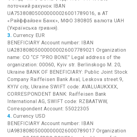
поточний рахунок IBAN
UA753808050000000026001789016, в АТ
«Райффайзен Банк», МФО 380805 валюта UAH
(Українська гривня).
3.
Currency EUR
BENEFICIARY Account number: IBAN
UA283808050000000026007789021 Organization
name: CO “CF “PRO BONE” Legal address of the
organization: 00060, Kyiv str. Berlinskogo M. 20,
Ukraine BANK OF BENEFICIARY: Public Joint Stock
Company Raiffeisen Bank Aval, Leskova street.9,
KYIV city, Ukraine SWIFT code: AVALUAUKXXX,
CORRESPONDENT BANK: Raiffeisen Bank
International AG, SWIFT code: RZBAATWW,
Correspondent Account: 55022305
4.
Currency USD
BENEFICIARY Account number: IBAN
UA983808050000000026000789017 Organization