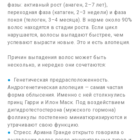
фазы: активный рост (анаген, 2–7 лет),
переходная фаза (катаген, 2–3 недели) и фаза
покоя (телоген, 3–4 месяца). В норме около 90%
волос находятся в стадии роста. Если цикл
нарушается, волосы выпадают быстрее, чем
успевают вырасти новые. Это и есть алопеция.
Причин выпадения волос может быть
несколько, и нередко они сочетаются:
●
Генетическая предрасположенность.
Андрогенетическая алопеция — самая частая
форма облысения. Именно с ней столкнулись
принц Гарри и Илон Маск. Под воздействием
дигидротестостерона (мужского гормона)
фолликулы постепенно миниатюризируются и
утрачивают свою функцию.
●
Стресс. Ариана Гранде открыто говорила о
выпадении волос после изнурительных туров и