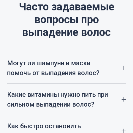
Часто задаваемые
вопросы про
выпадение волос
Могут ли шампуни и маски
помочь от выпадения волос?
Шампуни и маски могут улучшить состояние
кожи головы и волос, но не устраняют причину
Какие витамины нужно пить при
выпадения. При выраженной проблеме, если
волосы в буквальном смысле «лезут»,
сильном выпадении волос?
требуется диагностика и лечение.
При выпадении волос наиболее часто
выявляют дефицит железа, витамина D, цинка
Как быстро остановить
и биотина. Определить, каких именно веществ