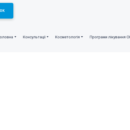
ОК
Головна
Консультації
Косметологія
Програми лікування С