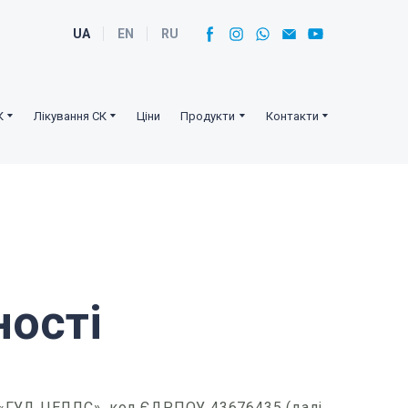
UA
EN
RU
К
Лікування СК
Ціни
Продукти
Контакти
ності
ії «ГУД ЦЕЛЛС», код ЄДРПОУ 43676435 (далі