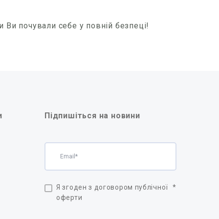
и Ви почували себе у повній безпеці!
и
Підпишіться на новини
Я згоден з договором публічної
*
оферти