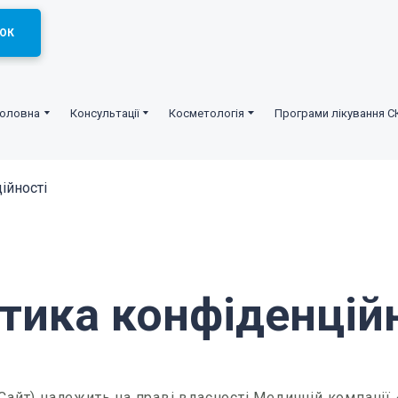
ОК
Головна
Консультації
Косметологія
Програми лікування С
ійності
тика конфіденцій
 Сайт) належить на праві власності Медичній компан