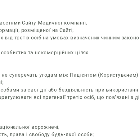
востями Сайту Медичної компанії;
ормації, розміщеної на Сайті;
их від третіх осіб на умовах визначених чинним зако
 особистих та некомерційних цілях.
що не суперечать угодам між Пацієнтом (Користувачем
і;
особами за свої дії або бездіяльність при використанні
врегулювати всі претензії третіх осіб, що пов’язані з
національної ворожнечі;
сть, права і свободу будь-якої особи;