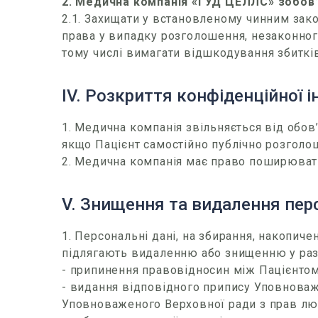
2. Медична компанія «ГУД ЦЕЛЛС» зобов’
2.1. Захищати у встановленому чинним за
права у випадку розголошення, незаконног
тому числі вимагати відшкодування збитків
ІV. Розкриття конфіденційної 
1. Медична компанія звільняється від обов
якщо Пацієнт самостійно публічно розголош
2. Медична компанія має право поширювати
V. Знищення та видалення пер
1. Персональні дані, на збирання, накопиче
підлягають видаленню або знищенню у раз
- припинення правовідносин між Пацієнто
- видання відповідного припису Уповноваж
Уповноваженого Верховної ради з прав лю