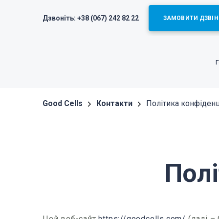
Дзвоніть:
+38 (067) 242 82 22
ЗАМОВИТИ ДЗВІН
Good Cells
Контакти
Політика конфіденц
Полі
Цей веб-сайт
https://goodcells.com/
(далі –