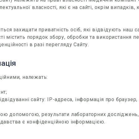
лектуальної власності, які є на сайті, окрім випадків
ься захищати приватність осіб, які відвідують наш с
ті містить порядок збору, обробки та використання пе
енційності в разі перегляду Cайту.
мація
ційними, належать:
нт;
двідуванні сайту: IP-адреса, інформація про браузер,
ною допомогою, результати лабораторних досліджень, 
нодавства є конфіденційною інформацією.