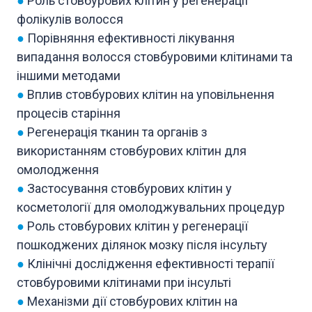
●
Роль стовбурових клітин у регенерації
фолікулів волосся
●
Порівняння ефективності лікування
випадання волосся стовбуровими клітинами та
іншими методами
●
Вплив стовбурових клітин на уповільнення
процесів старіння
●
Регенерація тканин та органів з
використанням стовбурових клітин для
омолодження
●
Застосування стовбурових клітин у
косметології для омолоджувальних процедур
●
Роль стовбурових клітин у регенерації
пошкоджених ділянок мозку після інсульту
●
Клінічні дослідження ефективності терапії
стовбуровими клітинами при інсульті
●
Механізми дії стовбурових клітин на