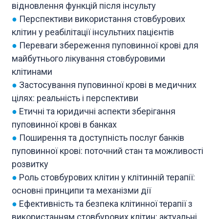
відновлення функцій після інсульту
●
Перспективи використання стовбурових
клітин у реабілітації інсультних пацієнтів
●
Переваги збереження пуповинної крові для
майбутнього лікування стовбуровими
клітинами
●
Застосування пуповинної крові в медичних
цілях: реальність і перспективи
●
Етичні та юридичні аспекти зберігання
пуповинної крові в банках
●
Поширення та доступність послуг банків
пуповинної крові: поточний стан та можливості
розвитку
●
Роль стовбурових клітин у клітинній терапії:
основні принципи та механізми дії
●
Ефективність та безпека клітинної терапії з
використанням стовбурових клітин: актуальні