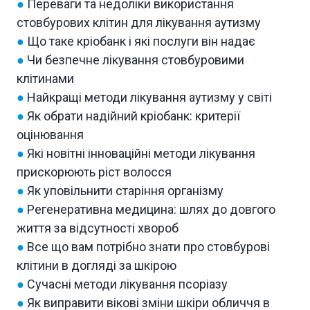
●
Переваги та недоліки використання
стовбурових клітин для лікування аутизму
●
Що таке кріобанк і які послуги він надає
●
Чи безпечне лікування стовбуровими
клітинами
●
Найкращі методи лікування аутизму у світі
●
Як обрати надійний кріобанк: критерії
оцінювання
●
Які новітні інноваційні методи лікування
прискорюють ріст волосся
●
Як уповільнити старіння організму
●
Регенеративна медицина: шлях до довгого
життя за відсутності хвороб
●
Все що вам потрібно знати про стовбурові
клітини в догляді за шкірою
●
Сучасні методи лікування псоріазу
●
Як виправити вікові зміни шкіри обличчя в