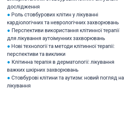
дослідження
●
Роль стовбурових клітин у лікуванні
кардіологічних та неврологічних захворювань
●
Перспективи використання клітинної терапії
для лікування аутоімунних захворювань
●
Нові технології та методи клітинної терапії:
перспективи та виклики
●
Клітинна терапія в дерматології: лікування
важких шкірних захворювань
●
Стовбурові клітини та аутизм: новий погляд на
лікування
●
Переваги лікування стовбуровими клітинами
●
Клітинна терапія в ортопедії: відновлення
кісткової та хрящової тканини
●
Етичні питання та перспективи використання
стовбурових клітин у медицині