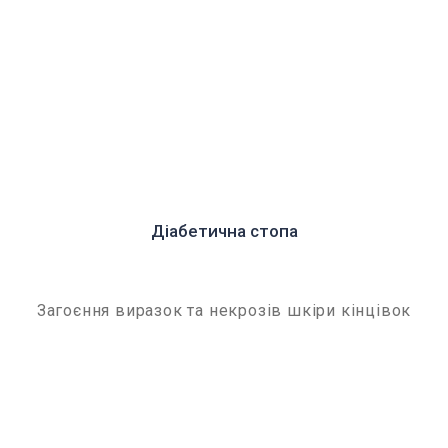
Діабетична стопа
Загоєння виразок та некрозів шкіри кінцівок