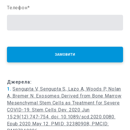
Телефон
*
ЗАМОВИТИ
Джерела:
1.
Sengupta V, Sengupta S, Lazo A, Woods P, Nolan
A, Bremer N. Exosomes Derived from Bone Marrow
Mesenchymal Stem Cells as Treatment for Severe
COVID-19. Stem Cells Dev. 2020 Jun
15;29(12):747-754. doi: 10.1089/scd.2020.0080.
Epub 2020 May 12. PMID: 32380908; PMCID: