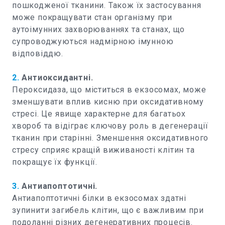
пошкодженої тканини. Також їх застосування
може покращувати стан організму при
аутоімунних захворюваннях та станах, що
супроводжуються надмірною імунною
відповіддю.
2.
Антиоксидантні.
Пероксидаза, що міститься в екзосомах, може
зменшувати вплив кисню при оксидативному
стресі. Це явище характерне для багатьох
хвороб та відіграє ключову роль в дегенерації
тканин при старінні. Зменшення оксидативного
стресу сприяє кращій виживаності клітин та
покращує їх функції.
3.
Антиапоптотичні.
Антиапоптотичні білки в екзосомах здатні
зупинити загибель клітин, що є важливим при
подоланні різних дегенеративних процесів.