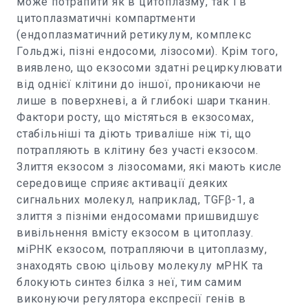
може потрапити як в цитоплазму, так і в
цитоплазматичні компартменти
(ендоплазматичний ретикулум, комплекс
Гольджі, пізні ендосоми, лізосоми). Крім того,
виявлено, що екзосоми здатні рециркулювати
від однієї клітини до іншої, проникаючи не
лише в поверхневі, а й глибокі шари тканин.
Фактори росту, що містяться в екзосомах,
стабільніші та діють триваліше ніж ті, що
потрапляють в клітину без участі екзосом.
Злиття екзосом з лізосомами, які мають кисле
середовище сприяє активації деяких
сигнальних молекул, наприклад, TGFβ-1, а
злиття з пізніми ендосомами пришвидшує
вивільнення вмісту екзосом в цитоплазу.
міРНК екзосом, потрапляючи в цитоплазму,
знаходять свою цільову молекулу мРНК та
блокують синтез білка з неї, тим самим
виконуючи регулятора експресії генів в