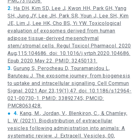
PMC7310206.
2.
Ha DH, Kim SD, Lee J, Kwon HH, Park GH, Yang
SH, Jung JY, Lee JH, Park SR, Youn J, Lee SH, Kim
JE, Lim J, Lee HK, Cho BS, Yi YW. Toxicological
evaluation of exosomes derived from human
adipose tissue-derived mesenchymal
stem/stromal cells. Regul Toxicol Pharmacol. 2020
Aug;115:104686. doi: 10.1016/j.yrtph.2020.104686.
Epub 2020 May 22. PMID: 32450131.
3.
Gurung S, Perocheau D, Touramanidou L,
Baruteau J. The exosome journey: from biogenesis
to uptake and intracellular signalling. Cell Commun
Signal. 2021 Apr 23;19(1):47. doi: 10.1186/s12964-
021-00730-1. PMID: 33892745; PMCID:
PMC8063428.
●
4.
Kang, M., Jordan, V., Blenkiron, C., & Chamley,
L. W. (2021). Biodistribution of extracellular
vesicles following administration into animals: A
systematic review. J. Extracell. Vesicles, 00,