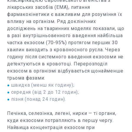
класифікацією Європейського агентства з
лікарських засобів (EMA), питання
фармакокінетики є важливим для розуміння їх
впливу на організм. Ряд доклінічних
досліджень на тваринних моделях показали, що
в разі внутрішньовенного введення найбільша
частка екзосом (70-95%) протягом перших 30
хвилин виходить з кровоносного русла. Через
годину після системного введення екзосоми не
детектуються в кровотоці. Перерозподіл
екзосом в організмі відбувається щонайменше
трьома фазами:
швидка (менш як годину);
●
середня (від 2 до 12 годин);
●
пізня (понад 24 годин).
●
Печінка, селезінка, легені, нирки — ті органи,
куди екзосоми потрапляють в першу чергу.
Найвища концентрація екзосом при