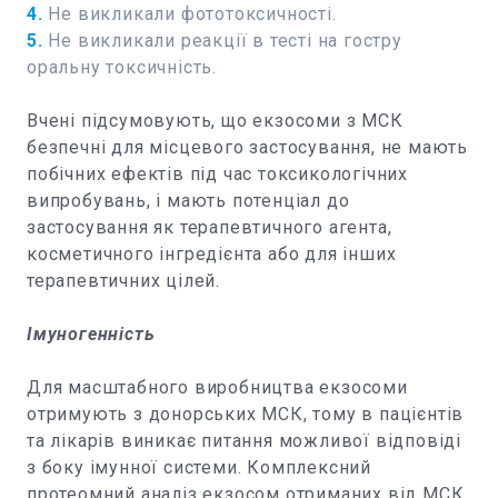
4.
Не викликали фототоксичності.
5.
Не викликали реакції в тесті на гостру
оральну токсичність.
Вчені підсумовують, що екзосоми з МСК
безпечні для місцевого застосування, не мають
побічних ефектів під час токсикологічних
випробувань, і мають потенціал до
застосування як терапевтичного агента,
косметичного інгредієнта або для інших
терапевтичних цілей.
Імуногенність
Для масштабного виробництва екзосоми
отримують з донорських МСК, тому в пацієнтів
та лікарів виникає питання можливої відповіді
з боку імунної системи. Комплексний
протеомний аналіз екзосом отриманих від МСК