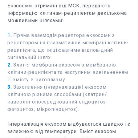
Екзосоми, отримані від МСК, передають
інформацію клітинам-реципієнтам декількома
можливими шляхами:
1.
Пряма взаємодія рецептора екзосоми з
рецептором на плазматичній мембрані клітини-
реципієнта, що ініціюватиме відповідний
сигнальний шлях.
2.
Злиття мембрани екзосом з мембраною
клітини-реципієнта та наступним вивільненням
її вмісту в цитоплазму.
3.
Захоплення (інтерналізація) екзосом
клітиною різними способами (клатрин/
кавеолін-опосередкований ендоцитоз,
фагоцитоз, мікропіноцитоз).
Інтерналізація екзосом відбувається швидко і є
залежною від температури. Вміст екзосом