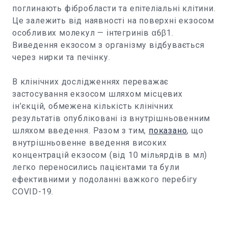
поглинають фібробласти та епітеліальні клітини.
Це залежить від наявності на поверхні екзосом
особливих молекул — інтегринів α6β1.
Виведення екзосом з організму відбувається
через нирки та печінку.
В клінічних дослідженнях переважає
застосування екзосом шляхом місцевих
ін’єкцій, обмежена кількість клінічних
результатів опубліковані із внутрішньовенним
шляхом введення. Разом з тим,
показано
, що
внутрішньовенне введення високих
концентрацій екзосом (від 10 мільярдів в мл)
легко переносились пацієнтами та були
ефективними у подоланні важкого перебігу
COVID-19.