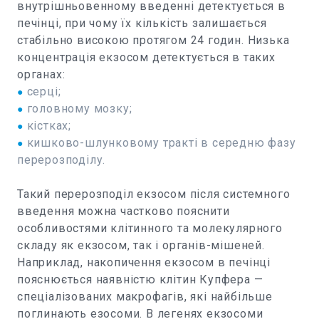
внутрішньовенному введенні детектується в
печінці, при чому їх кількість залишається
стабільно високою протягом 24 годин. Низька
концентрація екзосом детектується в таких
органах:
серці;
●
головному мозку;
●
кістках;
●
кишково-шлунковому тракті в середню фазу
●
перерозподілу.
Такий перерозподіл екзосом після системного
введення можна частково пояснити
особливостями клітинного та молекулярного
складу як екзосом, так і органів-мішеней.
Наприклад, накопичення екзосом в печінці
пояснюється наявністю клітин Купфера —
спеціалізованих макрофагів, які найбільше
поглинають езосоми. В легенях екзосоми