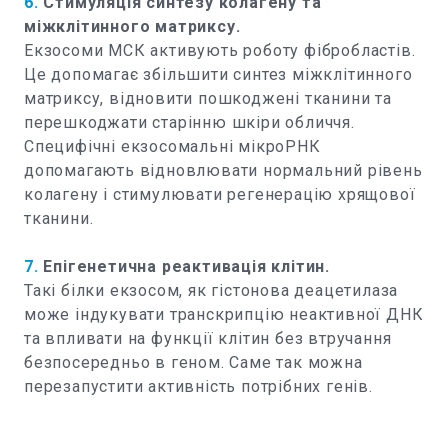
6.
Стимуляція синтезу колагену та
міжклітинного матриксу.
Екзосоми МСК активують роботу фібробластів.
Це допомагає збільшити синтез міжклітинного
матриксу, відновити пошкоджені тканини та
перешкоджати старінню шкіри обличчя.
Специфічні екзосомальні мікроРНК
допомагають відновлювати нормальний рівень
колагену і стимулювати регенерацію хрящової
тканини.
7.
Епігенетична реактивація клітин.
Такі білки екзосом, як гістонова деацетилаза
може індукувати транскрипцію неактивної ДНК
та впливати на функції клітин без втручання
безпосередньо в геном. Саме так можна
перезапустити активність потрібних генів.