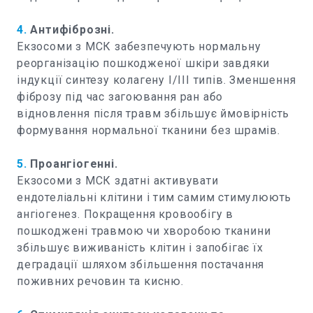
4.
Антифіброзні.
Екзосоми з МСК забезпечують нормальну
реорганізацію пошкодженої шкіри завдяки
індукції синтезу колагену І/ІІІ типів. Зменшення
фіброзу під час загоювання ран або
відновлення після травм збільшує ймовірність
формування нормальної тканини без шрамів.
5.
Проангіогенні.
Екзосоми з МСК здатні активувати
ендотеліальні клітини і тим самим стимулюють
ангіогенез. Покращення кровообігу в
пошкоджені травмою чи хворобою тканини
збільшує виживаність клітин і запобігає їх
деградації шляхом збільшення постачання
поживних речовин та кисню.