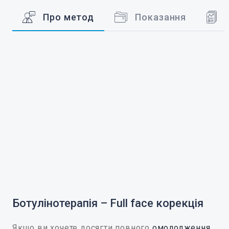
Про метод
Показання
Ботулінотерапія – Full face корекція
Якщо ви хочете досягти повного
омолодження