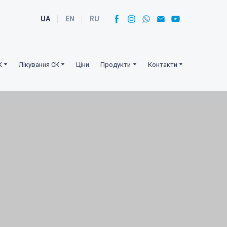
UA
EN
RU
К
Лікування СК
Ціни
Продукти
Контакти