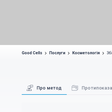
Good Cells
Послуги
Косметологія
Зб
Про метод
Протипоказ