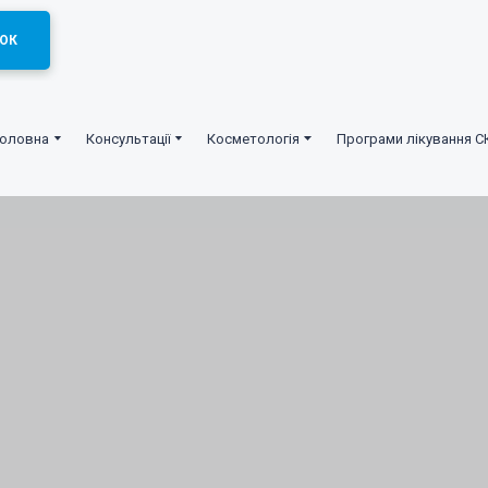
ОК
Головна
Консультації
Косметологія
Програми лікування С