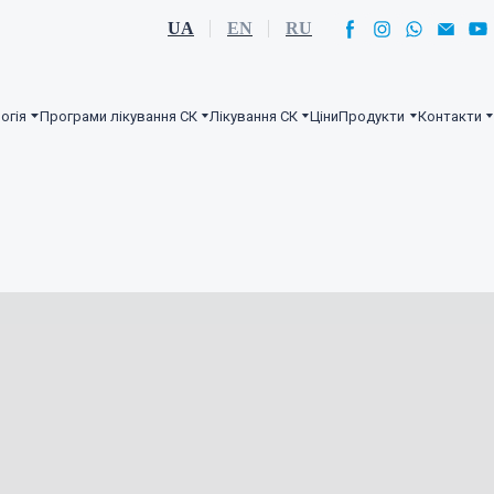
UA
EN
RU
огія
Програми лікування СК
Лікування СК
Ціни
Продукти
Контакти