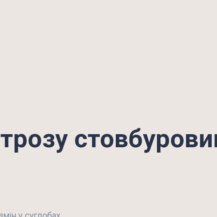
ртрозу стовбуров
мін у суглобах