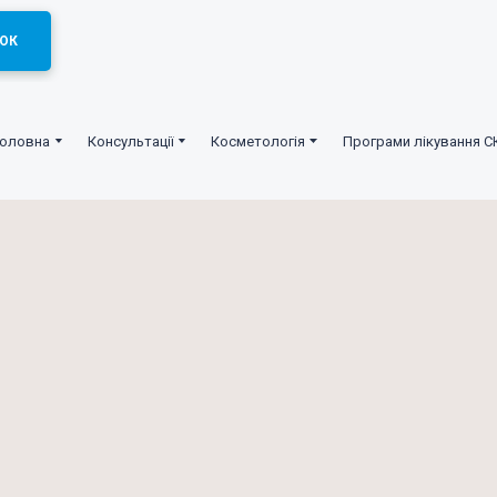
ОК
Головна
Консультації
Косметологія
Програми лікування С