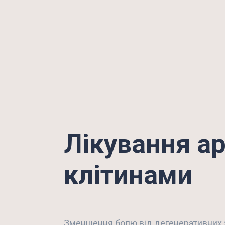
Лікування а
клітинами
Зменшення болю від дегенеративних з