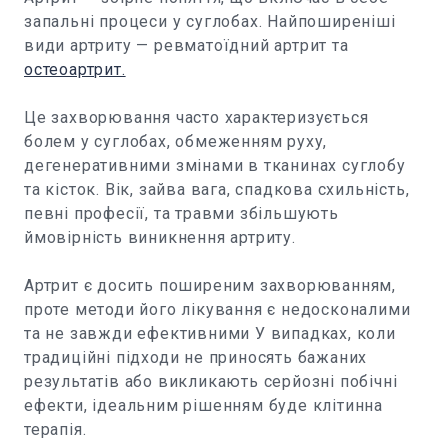
запальні процеси у суглобах. Найпоширеніші
види артриту — ревматоїдний артрит та
остеоартрит.
Це захворювання часто характеризується
болем у суглобах, обмеженням руху,
дегенеративними змінами в тканинах суглобу
та кісток. Вік, зайва вага, спадкова схильність,
певні професії, та травми збільшують
ймовірність виникнення артриту.
Артрит є досить поширеним захворюванням,
проте методи його лікування є недосконалими
та не завжди ефективними У випадках, коли
традиційні підходи не приносять бажаних
результатів або викликають серйозні побічні
ефекти, ідеальним рішенням буде клітинна
терапія.