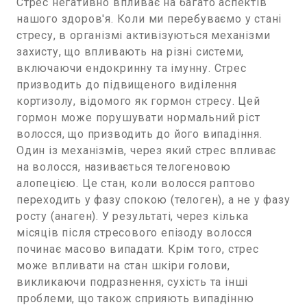
Стрес негативно впливає на багато аспектів
нашого здоров'я. Коли ми перебуваємо у стані
стресу, в організмі активізуються механізми
захисту, що впливають на різні системи,
включаючи ендокринну та імунну. Стрес
призводить до підвищеного виділення
кортизолу, відомого як гормон стресу. Цей
гормон може порушувати нормальний ріст
волосся, що призводить до його випадіння.
Один із механізмів, через який стрес впливає
на волосся, називається телогеновою
алопецією. Це стан, коли волосся раптово
переходить у фазу спокою (телоген), а не у фазу
росту (анаген). У результаті, через кілька
місяців після стресового епізоду волосся
починає масово випадати. Крім того, стрес
може впливати на стан шкіри голови,
викликаючи подразнення, сухість та інші
проблеми, що також сприяють випадінню