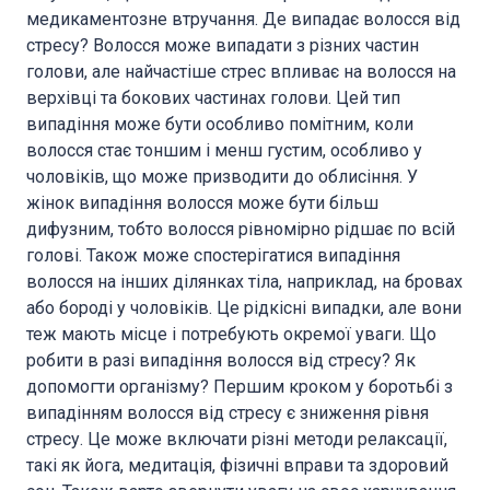
медикаментозне втручання. Де випадає волосся від
стресу? Волосся може випадати з різних частин
голови, але найчастіше стрес впливає на волосся на
верхівці та бокових частинах голови. Цей тип
випадіння може бути особливо помітним, коли
волосся стає тоншим і менш густим, особливо у
чоловіків, що може призводити до облисіння. У
жінок випадіння волосся може бути більш
дифузним, тобто волосся рівномірно рідшає по всій
голові. Також може спостерігатися випадіння
волосся на інших ділянках тіла, наприклад, на бровах
або бороді у чоловіків. Це рідкісні випадки, але вони
теж мають місце і потребують окремої уваги. Що
робити в разі випадіння волосся від стресу? Як
допомогти організму? Першим кроком у боротьбі з
випадінням волосся від стресу є зниження рівня
стресу. Це може включати різні методи релаксації,
такі як йога, медитація, фізичні вправи та здоровий