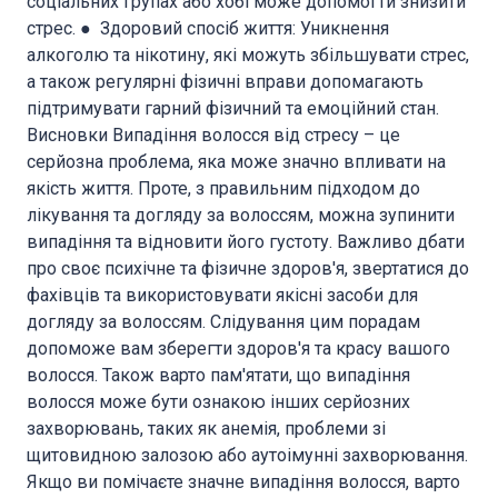
соціальних групах або хобі може допомогти знизити
стрес. ● Здоровий спосіб життя: Уникнення
алкоголю та нікотину, які можуть збільшувати стрес,
а також регулярні фізичні вправи допомагають
підтримувати гарний фізичний та емоційний стан.
Висновки Випадіння волосся від стресу – це
серйозна проблема, яка може значно впливати на
якість життя. Проте, з правильним підходом до
лікування та догляду за волоссям, можна зупинити
випадіння та відновити його густоту. Важливо дбати
про своє психічне та фізичне здоров'я, звертатися до
фахівців та використовувати якісні засоби для
догляду за волоссям. Слідування цим порадам
допоможе вам зберегти здоров'я та красу вашого
волосся. Також варто пам'ятати, що випадіння
волосся може бути ознакою інших серйозних
захворювань, таких як анемія, проблеми зі
щитовидною залозою або аутоімунні захворювання.
Якщо ви помічаєте значне випадіння волосся, варто