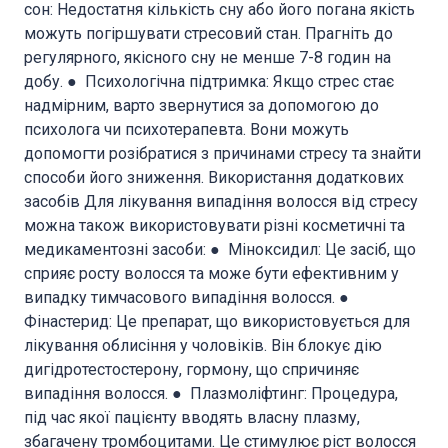
сон: Недостатня кількість сну або його погана якість
можуть погіршувати стресовий стан. Прагніть до
регулярного, якісного сну не менше 7-8 годин на
добу. ● Психологічна підтримка: Якщо стрес стає
надмірним, варто звернутися за допомогою до
психолога чи психотерапевта. Вони можуть
допомогти розібратися з причинами стресу та знайти
способи його зниження. Використання додаткових
засобів Для лікування випадіння волосся від стресу
можна також використовувати різні косметичні та
медикаментозні засоби: ● Міноксидил: Це засіб, що
сприяє росту волосся та може бути ефективним у
випадку тимчасового випадіння волосся. ●
Фінастерид: Це препарат, що використовується для
лікування облисіння у чоловіків. Він блокує дію
дигідротестостерону, гормону, що спричиняє
випадіння волосся. ● Плазмоліфтинг: Процедура,
під час якої пацієнту вводять власну плазму,
збагачену тромбоцитами. Це стимулює ріст волосся