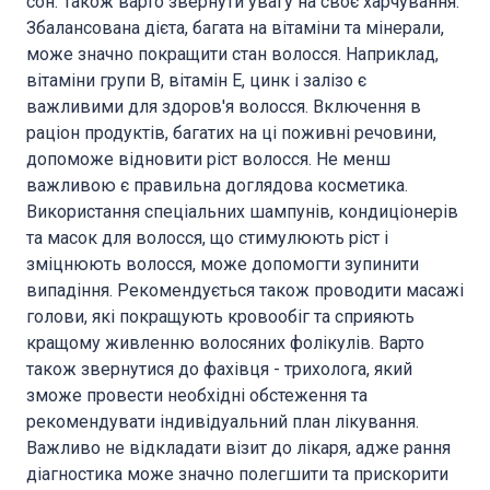
сон. Також варто звернути увагу на своє харчування.
Збалансована дієта, багата на вітаміни та мінерали,
може значно покращити стан волосся. Наприклад,
вітаміни групи B, вітамін E, цинк і залізо є
важливими для здоров'я волосся. Включення в
раціон продуктів, багатих на ці поживні речовини,
допоможе відновити ріст волосся. Не менш
важливою є правильна доглядова косметика.
Використання спеціальних шампунів, кондиціонерів
та масок для волосся, що стимулюють ріст і
зміцнюють волосся, може допомогти зупинити
випадіння. Рекомендується також проводити масажі
голови, які покращують кровообіг та сприяють
кращому живленню волосяних фолікулів. Варто
також звернутися до фахівця - трихолога, який
зможе провести необхідні обстеження та
рекомендувати індивідуальний план лікування.
Важливо не відкладати візит до лікаря, адже рання
діагностика може значно полегшити та прискорити