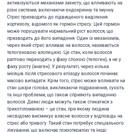
активізуються механізми захисту, що впливають на
різні системи, включаючи ендокринну та імунну.
Стрес призводить до підвищеного виділення
кортизолу, відомого як гормон стресу. Цей гормон
може порушувати нормальний ріст волосся, що
призводить до його випадіння. Один із механізмів,
через який стрес впливає на волосся, називається
телогеновою алопецією. Це стан, коли волосся
раптово переходить у фазу спокою (телоген), а не у
фазу росту (анаген). У результаті, через кілька
місяців після стресового епізоду волосся починає
масово випадати. Крім того, стрес може впливати на
стан шкіри голови, викликаючи подразнення, сухість
та інші проблеми, що також сприяють випадінню
волосся. Деякі люди можуть також стикатися з
трихотіломанією – це стан, при якому людина
несвідомо висмикує власне волосся у відповідь на
стрес або тривогу. Такий стан потребує спеціального
лікування, що включає психотерапію та іноді