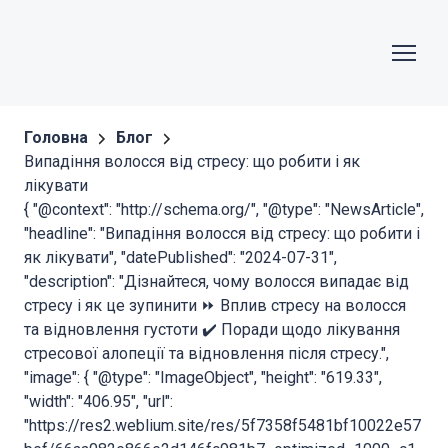
Головна
Блог
Випадіння волосся від стресу: що робити і як
лікувати
{ "@context": "http://schema.org/", "@type": "NewsArticle",
"headline": "Випадіння волосся від стресу: що робити і
як лікувати", "datePublished": "2024-07-31",
"description": "Дізнайтеся, чому волосся випадає від
стресу і як це зупинити ⏩ Вплив стресу на волосся
та відновлення густоти ✔️ Поради щодо лікування
стресової алопеції та відновлення після стресу.",
"image": { "@type": "ImageObject", "height": "619.33",
"width": "406.95", "url":
"https://res2.weblium.site/res/5f7358f5481bf10022e57