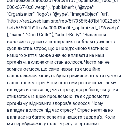
bef/66aa082e866e2d146fc981b7_optimized_1000_c1
000x667-0x0.webp" }, "publisher": { "@type":
"Organization", "logo": { "@type": "ImageObject", "url":
"https://res2.weblium.site/res/5f7358f5481bf10022e57
bef/6350f1b9ffca6e000d2bc0fc_optimized_296.webp"
}, "name": "Good Cells" }, "articleBody": "Випадіння
волосся є однією з поширених проблем сучасного
суспільства. Стрес, що є невід'ємною частиною
нашого життя, може значно впливати на наш
організм, включаючи стан волосся. Часто ми не
замислюємося, що саме нерви та емоційне
навантаження можуть бути причиною втрати густоти
нашої шевелюри. В цій статті ми розглянемо, чому
випадає волосся під час стресу, що робити, якщо ви
стикаєтесь із цією проблемою, та як допомогти
організму відновити здоров'я волосся. Чому
випадає волосся під час стресу? Стрес негативно
впливає на багато аспектів нашого здоров'я. Коли
ми перебуваємо у стані стресу, в організмі