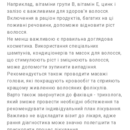
Наприклад, вітаміни групи B, вітамін E, цинк і
залізо є важливими для здоров'я волосся.
Включення в раціон продуктів, багатих на ці
поживні речовини, допоможе відновити ріст
волосся.
Не менш важливою є правильна доглядова
косметика. Використання спеціальних
шампунів, кондиціонерів та масок для волосся,
що стимулюють ріст і зміцнюють волосся,
може допомогти зупинити випадіння.
Рекомендується також проводити масажі
голови, які покращують кровообіг та сприяють
кращому живленню волосяних фолікулів.
Варто також звернутися до фахівця - трихолога,
який зможе провести необхідні обстеження та
рекомендувати індивідуальний план лікування.
Важливо не відкладати візит до лікаря, адже
рання діагностика може значно полегшити та
прискорити процес лікування.