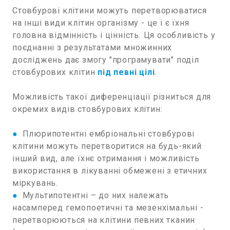
Стовбурові клітини можуть перетворюватися
на інші види клітин організму - це і є їхня
головна відмінність і цінність. Ця особливість у
поєднанні з результатами множинних
досліджень дає змогу "програмувати" поділ
стовбурових клітин
під певні цілі
.
Можливість такої диференціації різниться для
окремих видів стовбурових клітин:
●
Плюрипотентні ембріональні стовбурові
клітини можуть перетворитися на будь-який
інший вид, але їхнє отримання і можливість
використання в лікуванні обмежені з етичних
міркувань.
●
Мультипотентні – до них належать
насамперед гемопоетичні та мезенхімальні -
перетворюються на клітини певних тканин