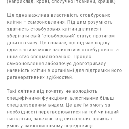
(наприклад, крові, сполучної тканини, хрящів).
Ще одна важлива властивість стовбурових
клітин – самооновлення. Під цим розуміють
здатність стовбурових клітин ділитися і
зберігати свій "стовбуровий" статус протягом
довгого часу. Це означає, що під час поділу
одна клітина може залишатися стовбуровою, а
інша стає спеціалізованою. Процес
самооновлення забезпечує довготривалу
наявність клітин в організмі для підтримки його
регенеративних здібностей.
Такі клітини від початку не володіють
специфічними функціями, властивими більш
спеціалізованим видам. Це дає їм змогу за
необхідності перетворюватися на той чи інший
тип клітин, залежно від сигнальних шляхів і
умов у навколишньому середовищі.