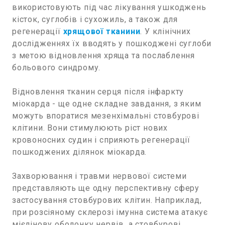
використовують під час лікування ушкоджень
кісток, суглобів і сухожиль, а також для
регенерації
хрящової тканини
. У клінічних
дослідженнях їх вводять у пошкоджені суглоби
з метою відновлення хряща та послаблення
больового синдрому.
Відновлення тканин серця після інфаркту
міокарда - ще одне складне завдання, з яким
можуть впоратися мезенхімальні стовбурові
клітини. Вони стимулюють ріст нових
кровоносних судин і сприяють регенерації
пошкоджених ділянок міокарда.
Захворювання і травми нервової системи
представляють ще одну перспективну сферу
застосування стовбурових клітин. Наприклад,
при розсіяному склерозі імунна система атакує
мієлінову оболонку нервів, а стовбурові