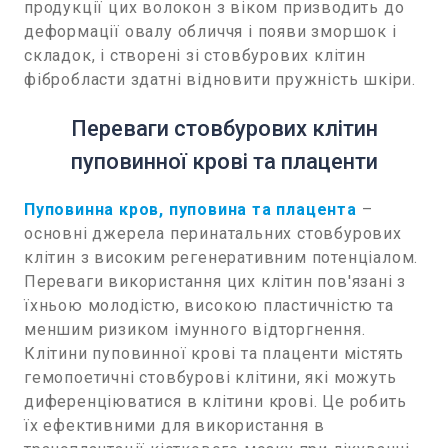
продукції цих волокон з віком призводить до
деформації овалу обличчя і появи зморшок і
складок, і створені зі стовбурових клітин
фібробласти здатні відновити пружність шкіри.
Переваги стовбурових клітин
пуповинної крові та плаценти
Пуповинна кров, пуповина та плацента
–
основні джерела перинатальних стовбурових
клітин з високим регенеративним потенціалом.
Переваги використання цих клітин пов'язані з
їхньою молодістю, високою пластичністю та
меншим ризиком імунного відторгнення.
Клітини пуповинної крові та плаценти містять
гемопоетичні стовбурові клітини, які можуть
диференціюватися в клітини крові. Це робить
їх ефективними для використання в