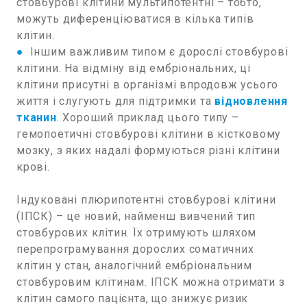
стовбурові клітини мультипотентні – тобто,
можуть диференціюватися в кілька типів
клітин.
●
Іншим важливим типом є дорослі стовбурові
клітини. На відміну від ембріональних, ці
клітини присутні в організмі впродовж усього
життя і слугують для підтримки та
відновлення
тканин
. Хороший приклад цього типу –
гемопоетичні стовбурові клітини в кістковому
мозку, з яких надалі формуються різні клітини
крові.
Індуковані плюрипотентні стовбурові клітини
(ІПСК) – це новий, найменш вивчений тип
стовбурових клітин. Їх отримують шляхом
перепрограмування дорослих соматичних
клітин у стан, аналогічний ембріональним
стовбуровим клітинам. ІПСК можна отримати з
клітин самого пацієнта, що знижує ризик