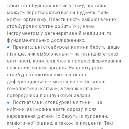
таких стовбурових клітин у тому, що вони
можуть перетворюватися на будь-які типи
клітин організму. Пластичність ембріональних
стовбурових клітин робить їх цінним
інструментом у регенеративній медицині та
фундаментальних дослідженнях.
●
Пренатальні стовбурові клітини беруть дещо
пізніше, ніж ембріональні – на пізніших етапах
вагітності, коли плід уже в процесі формування
основних систем органів. На цьому рівні
стовбурові клітини вже частково
диференційовані - можна взяти фетальні
гемопоетичні клітини, а також клітини-
попередники підшлункової залози.
●
Постнатальні стовбурові клітини – це
клітини, які можна взяти одразу після
народження дитини. Їх беруть із пуповини,
амніотичної рідини, а також із плаценти. Такі