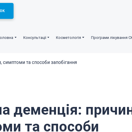
ОК
Головна
Консультації
Косметологія
Програми лікування С
, симптоми та способи запобігання
а деменція: причин
ми та способи