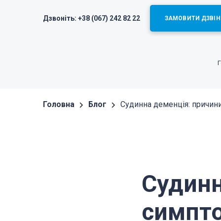
Дзвоніть:
+38 (067) 242 82 22
ЗАМОВИТИ ДЗВІН
Головна
Блог
Судинна деменція: причини
Судинн
симпто