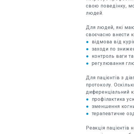
свою поведінку, мо
людей.
Для людей, які маю
своєчасно внести к
●
відмова від курі
●
заходи по зниже
●
контроль ваги та
●
регулювання глю
Для пацієнтів з ді
протоколу. Оскільк
диференціальний к
●
профілактика ус
●
зменшення когн
●
терапевтичне оз
Реакція пацієнтів 