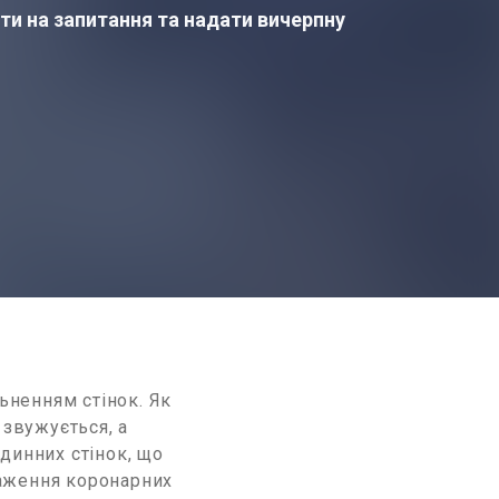
ти на запитання та надати вичерпну
ьненням стінок. Як
 звужується, а
динних стінок, що
раження коронарних