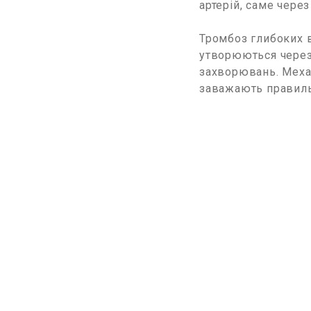
артерій, саме чере
Тромбоз глибоких 
утворюються через 
захворювань. Меха
заважають правиль