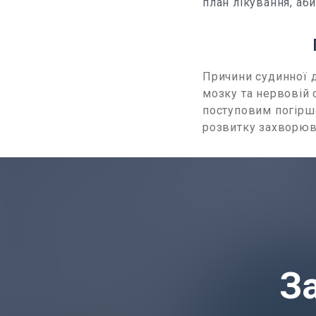
план лікування, аб
Причини судинної д
мозку та нервовій 
поступовим погірш
розвитку захворюв
З