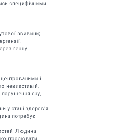
ись специфічними
утової звивини;
ртензії;
ерез генну
нцентрованими і
по невластивій,
, порушення сну,
и у стані здоров'я
дина потребує
остей. Людина
е контролювати