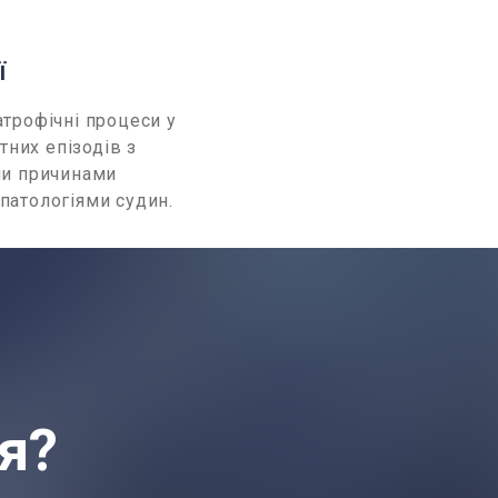
ї
трофічні процеси у
тних епізодів з
ми причинами
патологіями судин.
я?