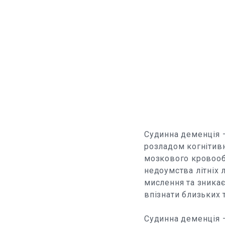
Судинна деменція —
розладом когнітивн
мозкового кровообі
недоумства літніх 
мислення та зника
впізнати близьких 
Судинна деменція —