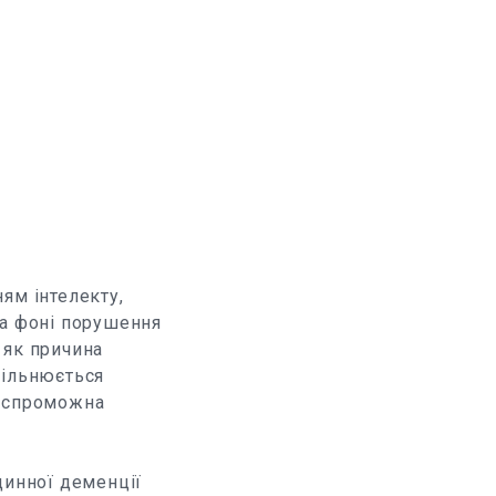
ям інтелекту,
на фоні порушення
 як причина
вільнюється
неспроможна
динної деменції