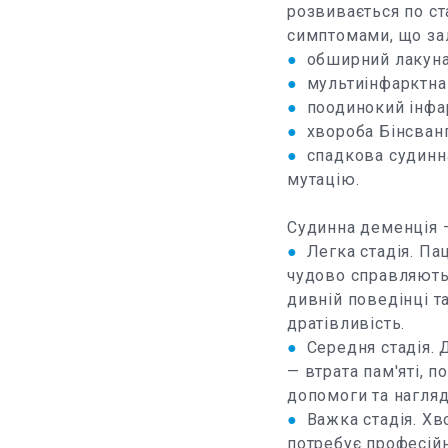
розвивається по с
симптомами, що за
●
обширний лакуна
●
мультиінфарктна
●
поодинокий інфар
●
хвороба Бінсванг
●
спадкова судинн
мутацію.
Судинна деменція —
●
Легка стадія. П
чудово справляютьс
дивній поведінці т
дратівливість.
●
Середня стадія. 
— втрата пам'яті, 
допомоги та нагляд
●
Важка стадія. Х
потребує професій