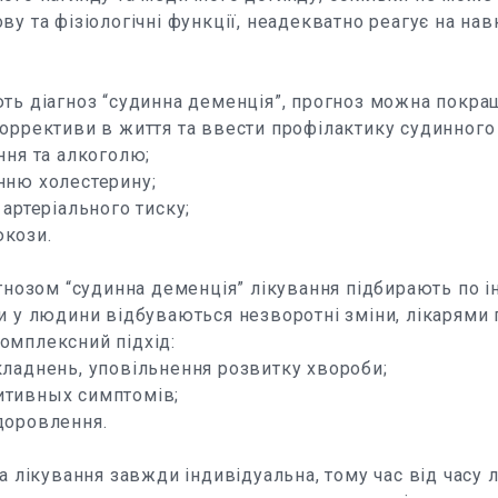
ву та фізіологічні функції, неадекватно реагує на нав
ть діагноз “судинна деменція”, прогноз можна покра
оррективи в життя та ввести профілактику судинного
ння та алкоголю;
нню холестерину;
 артеріального тиску;
кози.
агнозом “судинна деменція” лікування підбирають по 
и у людини відбуваються незворотні зміни, лікарями 
омплексний підхід:
кладнень, уповільнення розвитку хвороби;
итивных симптомів;
доровлення.
на лікування завжди індивідуальна, тому час від часу 