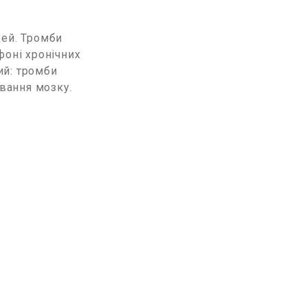
дей. Тромби
фоні хронічних
ий: тромби
вання мозку.