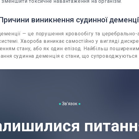
и зменшити токсичне навантаження на організм.
Причини виникнення судинної деменці
еменції — це порушення кровообігу та церебрально-а
системі. Хвороба виникає самостійно у вигляді дискре
енням стану, або як один епізод. Найбільш поширени
ання судинна деменція є стани, що супроводжуються 
●
Зв'язок
●
алишилися питанн