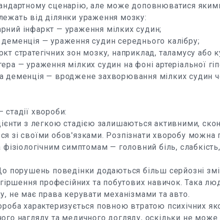
тандартному сценарію, але може доповнюватися яким
лежать від ділянки ураження мозку:
рний інфаркт — ураження мілких судин;
 деменція — ураження судин середнього калібру;
кт стратегічних зон мозку, наприклад, таламусу або к
ера — ураження мілких судин на фоні артеріальної гіпе
а деменція — вроджене захворювання мілких судин ч
 стадії хвороби:
ацієнти з легкою стадією залишаються активними, ско
я зі своїми обов'язками. Розпізнати хворобу можна 
а фізіологічним симптомам — головний біль, слабкість
До порушень поведінки додаються більш серйозні змін
погіршення професійних та побутових навичок. Така лю
у, не має права керувати механізмами та авто.
вороба характеризується повною втратою психічних як
ного нагляду та медичного догляду, оскільки не мож