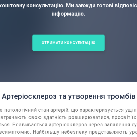
оштовну консультацію. Ми завжди готові відповіс
інформацію.
ОТРИМАТИ КОНСУЛЬТАЦІЮ
Артеріосклероз та утворення тромбів
е патологічний стан артерій, що характеризується ущіл
ї втрачають свою здатність розширюватися, просвіт їх
ься. Розвивається артеріосклероз через запалення су
безсимптомно. Найбільшу небезпеку представляють у