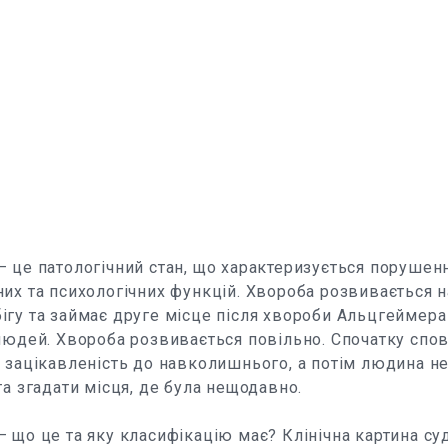
 це патологічний стан, що характеризується порушенн
их та психологічних функцій. Хвороба розвивається 
гу та займає друге місце після хвороби Альцгеймера
людей. Хвороба розвивається повільно. Спочатку спо
є зацікавленість до навколишнього, а потім людина 
та згадати місця, де була нещодавно.
 що це та яку класифікацію має? Клінічна картина су