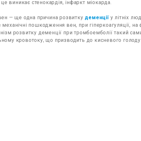
з це виникає стенокардія, інфаркт міокарда.
вен — ще одна причина розвитку
деменції
у літніх лю
механічні пошкодження вен, при гіперкоагуляції, на 
нізм розвитку деменції при тромбоемболії такий сам
ному кровотоку, що призводить до кисневого голоду