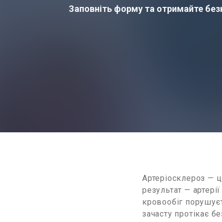
Заповніть форму та отримайте безк
Артеріосклероз — ц
результат — артері
кровообіг порушуєт
зачасту протікає 