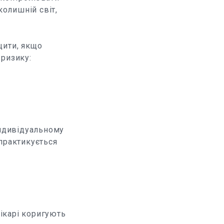
колишній світ,
щити, якщо
 ризику:
індивідуальному
практикується
лікарі коригують