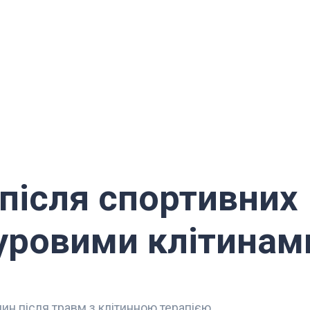
 після спортивних
уровими клітинам
ин після травм з клітинною терапією.