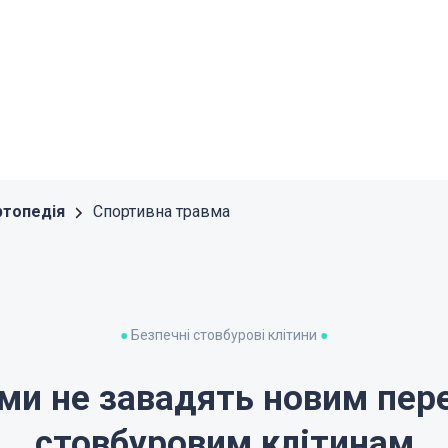
ртопедія
Спортивна травма
●
Безпечні стовбурові клітини
●
вми не завадять новим пер
стовбуровим клітинам