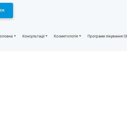
ОК
Головна
Консультації
Косметологія
Програми лікування С