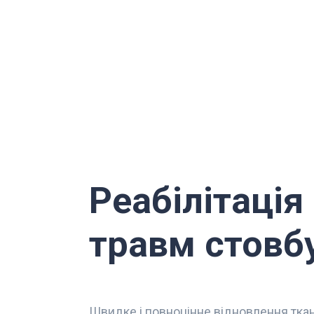
Реабілітація
травм стовб
Швидке і повноцінне відновлення ткан