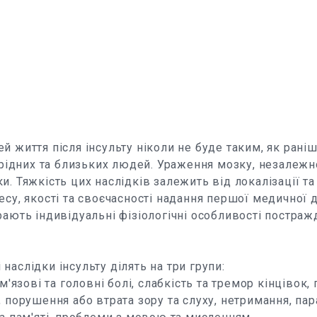
 життя після інсульту ніколи не буде таким, як раніше
о рідних та близьких людей. Ураження мозку, незалежн
и. Тяжкість цих наслідків залежить від локалізації т
есу, якості та своєчасності надання першої медичної 
рають індивідуальні фізіологічні особливості постраж
наслідки інсульту ділять на три групи:
 м'язові та головні болі, слабкість та тремор кінцівок
 порушення або втрата зору та слуху, нетримання, пара