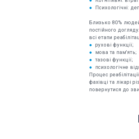
●
Когнітивні: втра
●
Психологічні: де
Близько 80% людей,
постійного догляд
всі етапи реабілітац
●
рухові функції;
●
мова та пам'ять;
●
тазові функції;
●
психологічне ві
Процес реабілітац
фахівці та лікарі 
повернутися до зви