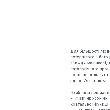
Для більшості людей
потерпілого, і йог
завжди має наслідк
патологічного проц
останню роль тут г
здоров'я загалом.
Найбільш поширені 
●
Фізичні: хронічні
ковтальної функції,