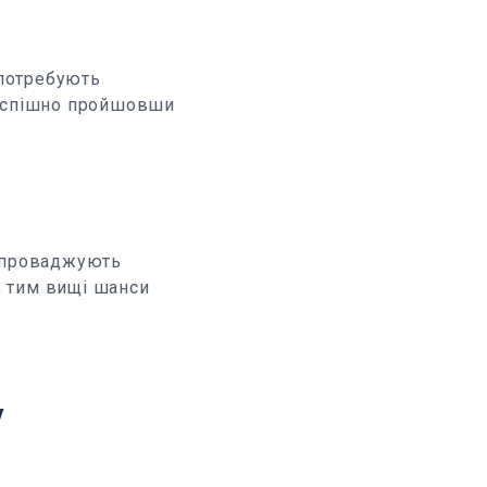
 потребують
 успішно пройшовши
 впроваджують
я, тим вищі шанси
у