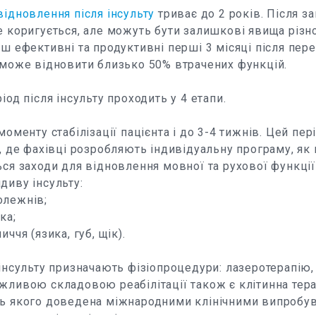
відновлення після інсульту
триває до 2 років. Після з
е коригується, але можуть бути залишкові явища різн
ьш ефективні та продуктивні перші 3 місяці після пере
 може відновити близько 50% втрачених функцій.
іод після інсульту проходить у 4 етапи.
моменту стабілізації пацієнта і до 3-4 тижнів. Цей пер
і, де фахівці розробляють індивідуальну програму, як
ься заходи для відновлення мовної та рухової функці
диву інсульту:
олежнів;
ка;
иччя (язика, губ, щік).
 інсульту призначають фізіопроцедури: лазеротерапію, 
жливою складовою реабілітації також є клітинна тера
ть якого доведена міжнародними клінічними випробу