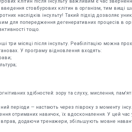
урових клітин після інсульту важливим є час зверненн
введення стовбурових клітин в організм, тим вищі ш
ротних наслідків інсульту! Такий підхід дозволяє уник
овим для попередження дегенеративних процесів в ор
активності тощо.
рші три місяці після інсульту. Реабілітацію можна про
тановах. У програму відновлення входять:
рави;
льтура;
гнітивних здібностей: зору та слуху, мислення, пам'яті
ьний періоди — настають через півроку з моменту інс
ення отриманих навичок, їх вдосконалення. У цей ча
 вправ, додаючи тренажери, збільшують мовне наван