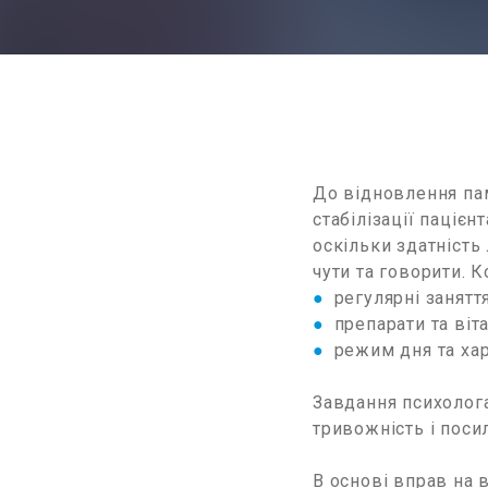
До відновлення пам
стабілізації пацієн
оскільки здатність
чути та говорити. 
●
регулярні занятт
●
препарати та віта
●
режим дня та хар
Завдання психолога
тривожність і поси
В основі вправ на 