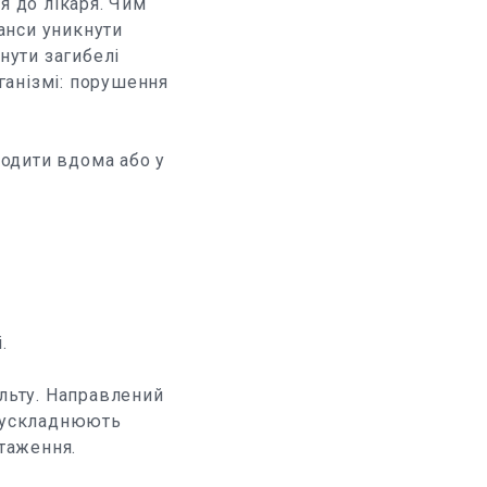
я до лікаря. Чим
анси уникнути
нути загибелі
ганізмі: порушення
ходити вдома або у
.
ульту. Направлений
с ускладнюють
таження.