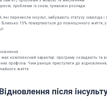
та пам'яті, проблеми з мовою та мисленням.
пресія, проблеми із сном, тривожні розлади.
 які перенесли інсульт, набувають статусу інваліда і
у. Близько 15% повертаються до повноцінного життя,
ії:
дновлення.
ії має комплексний характер: програму складають та
різних профілів. Чим раніше приступити до відновленн
чайного життя.
Відновлення після інсульт