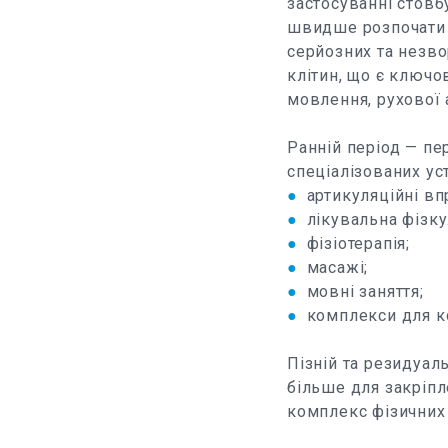
застосуванні стовб
швидше розпочати 
серйозних та незво
клітин, що є ключ
мовлення, рухової 
Ранній період — пе
спеціалізованих ус
●
артикуляційні вп
●
лікувальна фізку
●
фізіотерапія;
●
масажі;
●
мовні заняття;
●
комплекси для ко
Пізній та резидуал
більше для закріпл
комплекс фізичних