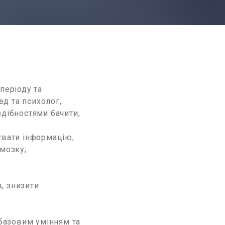
періоду та
ед та психолог,
здібностями бачити,
увати інформацію;
 мозку;
, знизити
 базовим умінням та