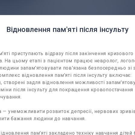
Відновлення пам'яті після інсульту
'яті приступають відразу після закінчення кризового 
та. На цьому етапі з пацієнтом працює невролог, логоп
 людини запам'ятовувати пов'язана безпосередньо зі 
Комплекс відновлення пам'яті після інсульту включає:
я, створені задля відновлення можливості запам'ятов
міни після інсульту для покращення кровопостачання
чування.
 — унеможливити розвиток депресії, нервових зривів
лити бажання людини до навчання.
відновлення пам'яті закладено техніку навчання дітей