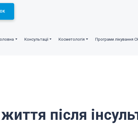
ОК
Головна
Консультації
Косметологія
Програми лікування С
 життя після інсуль