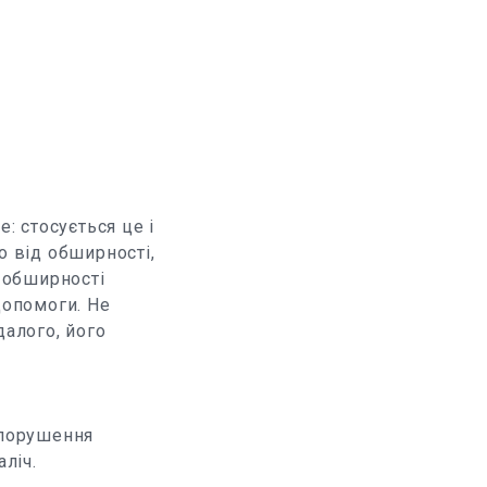
: стосується це і
о від обширності,
а обширності
допомоги. Не
далого, його
, порушення
ліч.