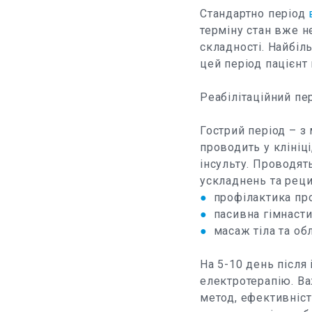
Стандартно період
терміну стан вже н
складності. Найбіл
цей період пацієнт
Реабілітаційний пер
Гострий період – з 
проводить у клініц
інсульту. Проводят
ускладнень та реци
●
профілактика пр
●
пасивна гімнасти
●
масаж тіла та обл
На 5-10 день після
електротерапію. Ва
метод, ефективніс