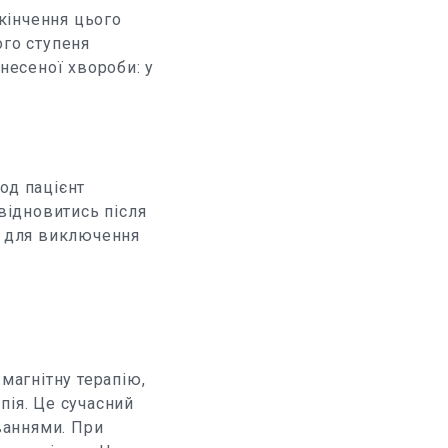
акінчення цього
ого ступеня
несеної хвороби: у
іод пацієнт
 відновитись після
ї для виключення
магнітну терапію,
пія. Це сучасний
ваннями. При